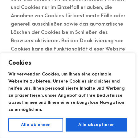
und Cookies nur im Einzelfall erlauben, die
Annahme von Cookies für bestimmte Fälle oder
generell ausschließen sowie das automatische
Löschen der Cookies beim Schließen des
Browsers aktivieren. Bei der Deaktivierung von
Cookies kann die Funktionalität dieser Website
eingeschränkt sein.
Cookies
Welche Cookies und Dienste auf dieser Website
Wir verwenden Cookies, um Ihnen eine optimale
eingesetzt werden, können Sie dieser
Webseite zu bieten. Unsere Cookies sind sicher und
Datenschutzerklärung entnehmen.
helfen uns, Ihnen personalisierte Inhalte und Werbung
zu präsentieren, unser Angebot auf Ihre Bedürfnisse
Server-Log-Dateien
abzustimmen und Ihnen eine reibungslose Navigation
zu ermöglichen.
Der Provider der Seiten erhebt und speichert
Alle ablehnen
Alle akzeptieren
automatisch Informationen in so genannten